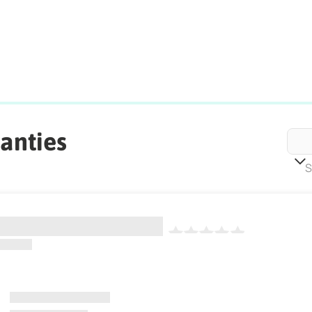
anties
S