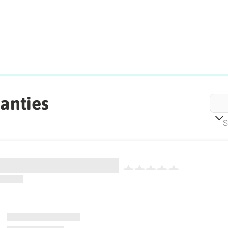
anties
S