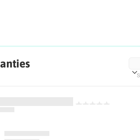
anties
S